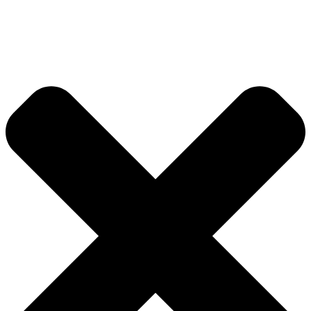
Videre
til
indhold