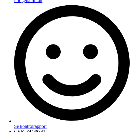
info@tianfu.dk
Se kontrolrapport
CVR: 34448841