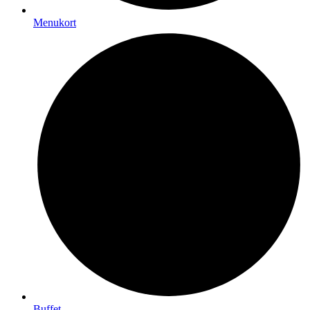
Menukort
Buffet