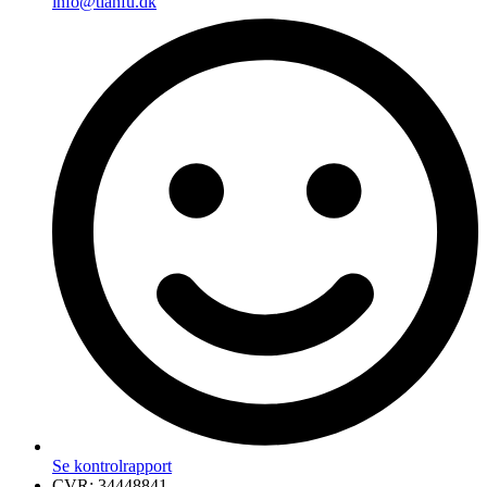
info@tianfu.dk
Se kontrolrapport
CVR: 34448841