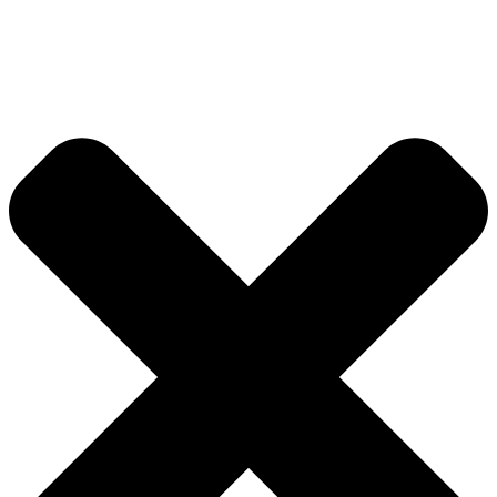
Videre
til
indhold