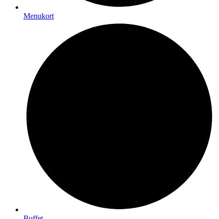
Menukort
Buffet