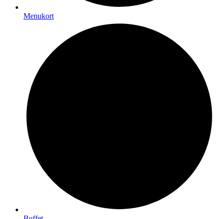
Menukort
Buffet