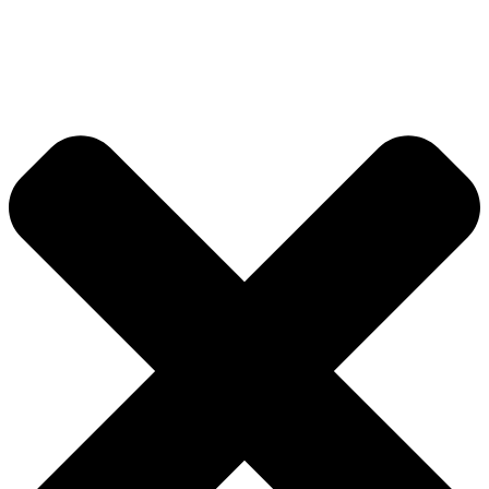
Videre
til
indhold