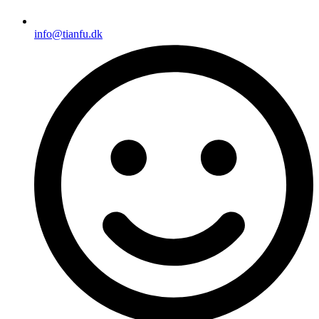
info@tianfu.dk