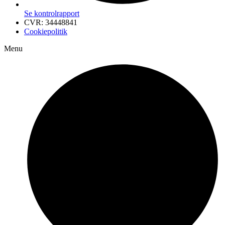
Se kontrolrapport
CVR: 34448841
Cookiepolitik
Menu