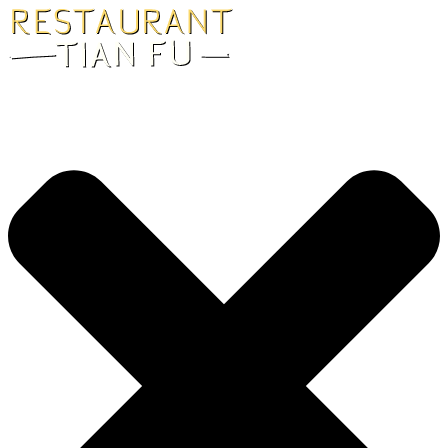
Videre
til
indhold