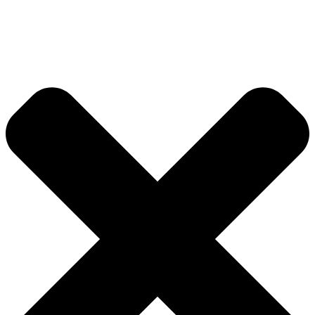
Videre
til
indhold