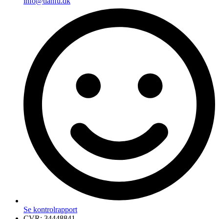
info@tianfu.dk
Se kontrolrapport
CVR: 34448841