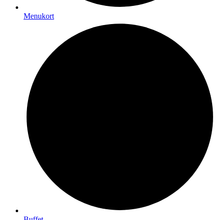
Menukort
Buffet