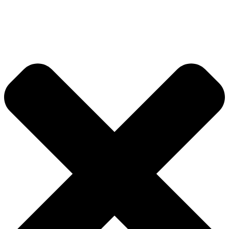
Videre
til
indhold