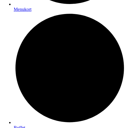
Menukort
Buffet