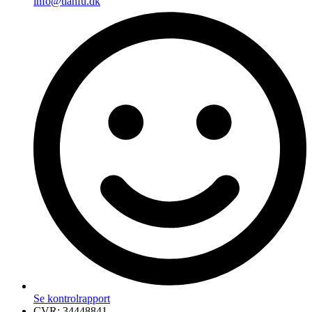
info@tianfu.dk
Se kontrolrapport
CVR: 34448841