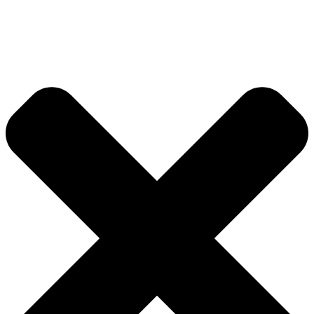
Videre
til
indhold