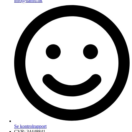
info@tianfu.dk
Se kontrolrapport
CVR: 34448841