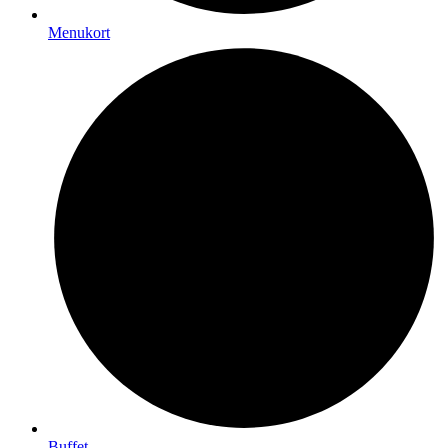
Menukort
Buffet