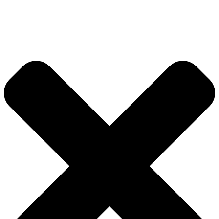
Videre
til
indhold