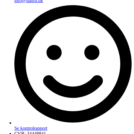
info@tianfu.dk
Se kontrolrapport
CVR: 34448841