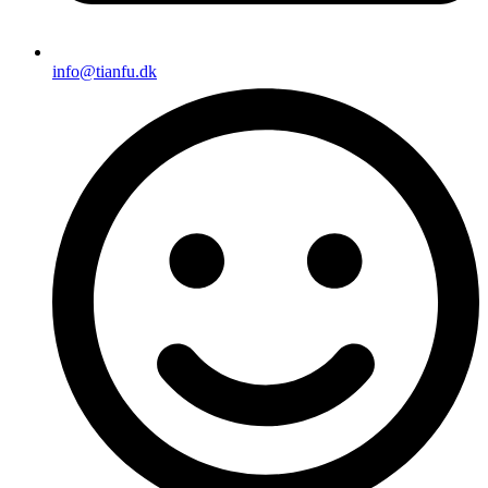
info@tianfu.dk