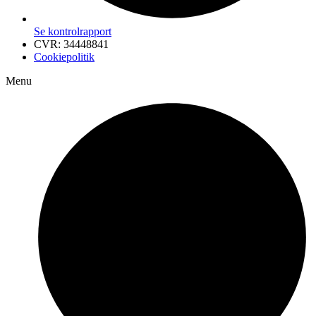
Se kontrolrapport
CVR: 34448841
Cookiepolitik
Menu