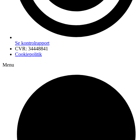
Se kontrolrapport
CVR: 34448841
Cookiepolitik
Menu