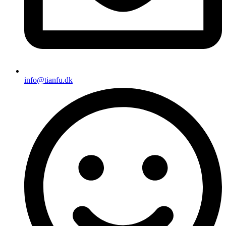
info@tianfu.dk