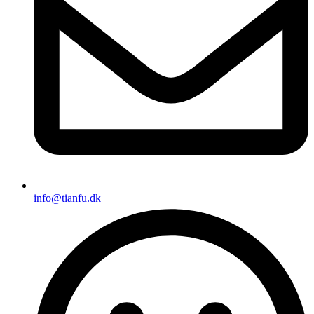
info@tianfu.dk