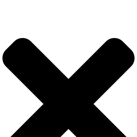
Videre
til
indhold