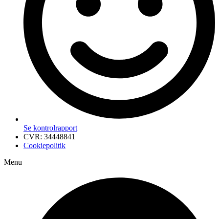
Se kontrolrapport
CVR: 34448841
Cookiepolitik
Menu