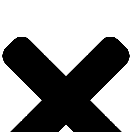
Videre
til
indhold