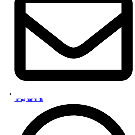
info@tianfu.dk